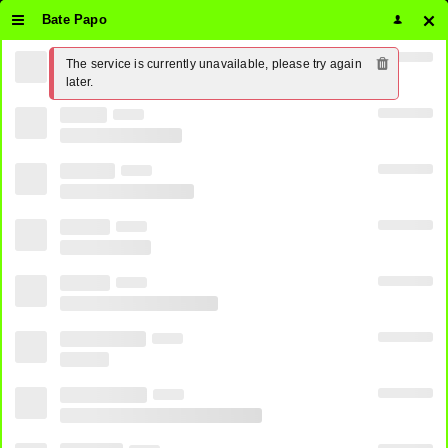
Bate Papo
The service is currently unavailable, please try again 
later.
BAND
GLOBO
RECORD
SBT
Futebol Ao Vivo Grátis
CANAL 1