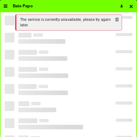
Bate Papo
The service is currently unavailable, please try again 
later.
BAND
GLOBO
RECORD
SBT
Futebol Ao Vivo Grátis
CANAL 1