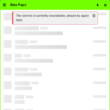
Bate Papo
The service is currently unavailable, please try again 
later.
BAND
GLOBO
RECORD
SBT
Futebol Ao Vivo Grátis
CANAL 1