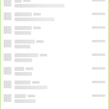
CANAL 2
CANAL 3
TCM
ESPORTES
,
FILMES
,
DOCUMENTARIOS
Compartilhe a Diversão com os Amigos: TV ao Vivo no
Minha Telinha Jogo Ao Vivo! Amigos, vocês precisam
conferir os Canais ao vivo no Minha Telinha Jogo Ao Vivo! É
a dose certa de adrenalina esportiva em tempo real, e o
acesso é moleza – sem complicações! Assistam juntos e
torçam pelos seus times favoritos, onde quer que estejam.
Não percam essa, é esporte na veia! Ao Vivo Online Minha
Telinha TV Futebol Grátis!
Outros:
GLOBO
,
SEXYHOT
,
SPORTV