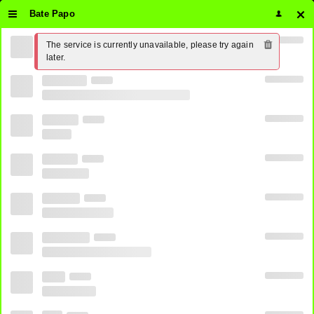
Bate Papo
The service is currently unavailable, please try again 
later.
BAND
GLOBO
RECORD
SBT
Futebol Ao Vivo Grátis
CANAL 1